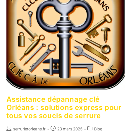
Assistance dépannage clé
Orléans : solutions express pour
tous vos soucis de serrure
serrurierorleans.fr
23 mars 2025
Blog