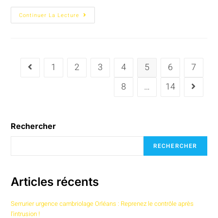
Continuer La Lecture
1
2
3
4
5
6
7
8
…
14
Rechercher
RECHERCHER
Articles récents
Serrurier urgence cambriolage Orléans : Reprenez le contrôle après
l’intrusion !