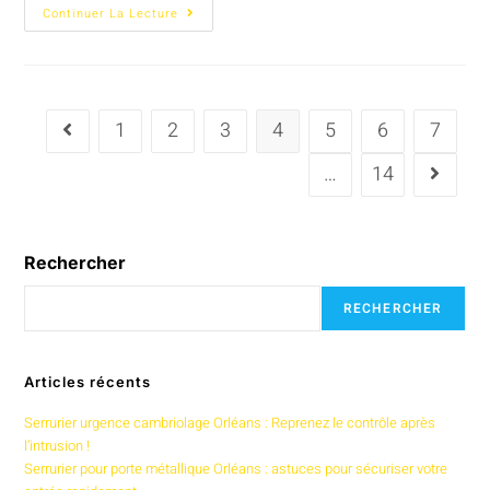
Continuer La Lecture
1
2
3
4
5
6
7
…
14
Rechercher
RECHERCHER
Articles récents
Serrurier urgence cambriolage Orléans : Reprenez le contrôle après
l’intrusion !
Serrurier pour porte métallique Orléans : astuces pour sécuriser votre